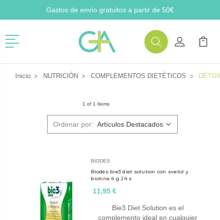
Gastos de envío gratuitos a partir de 50€
Menú
Buscar
Mi Cuenta
Mi Ca
Buscar
Inicio
NUTRICIÓN
COMPLEMENTOS DIETÉTICOS
DÉTO
1 of 1 Items
Ordenar por:
BIODES
Biodes bie3 diet solution con svetol y
biotina 4 g 24 s
11,95 €
Bie3 Diet Solution es el
complemento ideal en cualquier