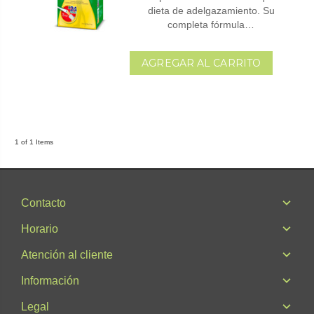
dieta de adelgazamiento. Su
completa fórmula…
AGREGAR AL CARRITO
1 of 1 Items
Contacto
Horario
Atención al cliente
Información
Legal