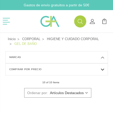
Gastos de envío gratuitos a partir de 50€
Menú
Buscar
Mi Cuenta
Mi Ca
Buscar
Inicio
CORPORAL
HIGIENE Y CUIDADO CORPORAL
GEL DE BAÑO
MARCAS
COMPRAR POR PRECIO
10 of 10 Items
Ordenar por: