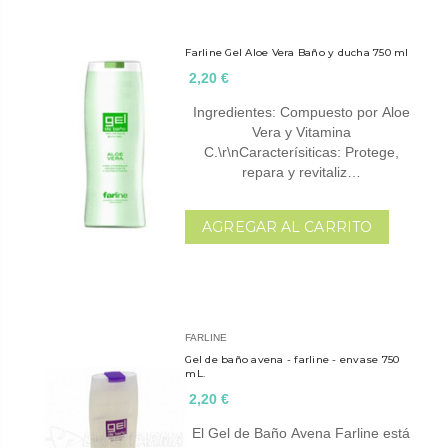
Farline Gel Aloe Vera Baño y ducha 750 ml
2,20 €
Ingredientes: Compuesto por Aloe
Vera y Vitamina
C.\r\nCaracterísiticas: Protege,
repara y revitaliz…
AGREGAR AL CARRITO
FARLINE
Gel de baño avena - farline - envase 750
mL.
2,20 €
El Gel de Baño Avena Farline está