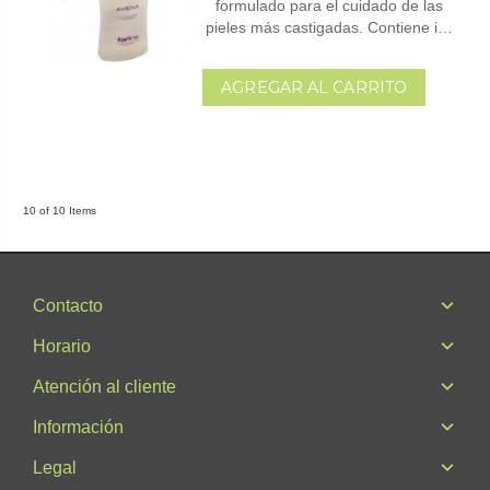
formulado para el cuidado de las
pieles más castigadas. Contiene i…
AGREGAR AL CARRITO
10 of 10 Items
Contacto
Horario
Atención al cliente
Información
Legal