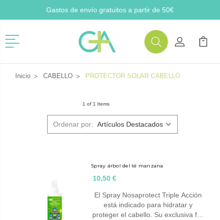
Gastos de envío gratuitos a partir de 50€
Menú
Buscar
Mi Cuenta
Mi Ca
Buscar
Inicio
CABELLO
PROTECTOR SOLAR CABELLO
1 of 1 Items
Ordenar por:
Spray árbol del té manzana
10,50 €
El Spray Nosaprotect Triple Acción
está indicado para hidratar y
proteger el cabello. Su exclusiva f…