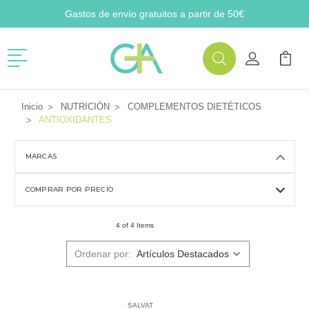
Gastos de envío gratuitos a partir de 50€
Menú
Buscar
Mi Cuenta
Mi Ca
Buscar
Inicio
NUTRICIÓN
COMPLEMENTOS DIETÉTICOS
ANTIOXIDANTES
MARCAS
COMPRAR POR PRECIO
4 of 4 Items
Ordenar por:
SALVAT