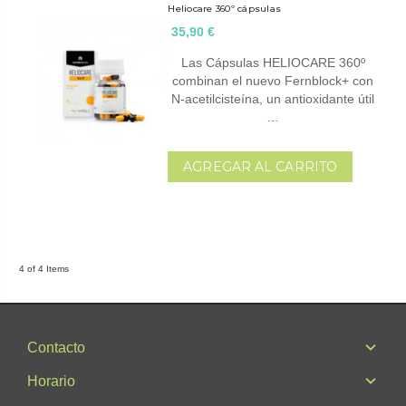
Heliocare 360º cápsulas
35,90 €
Las Cápsulas HELIOCARE 360º
combinan el nuevo Fernblock+ con
N-acetilcisteína, un antioxidante útil
…
AGREGAR AL CARRITO
4 of 4 Items
Contacto
Horario