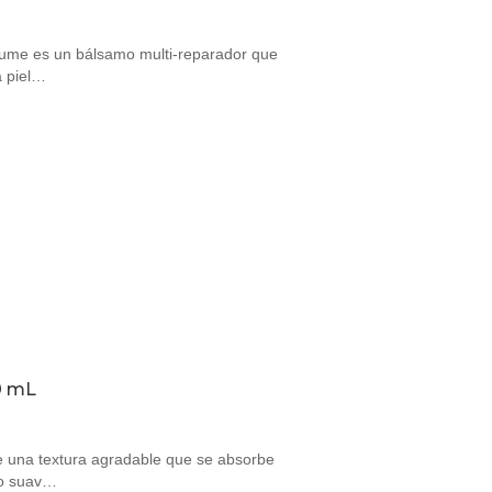
ume es un bálsamo multi-reparador que
a piel…
0 mL
 una textura agradable que se absorbe
to suav…