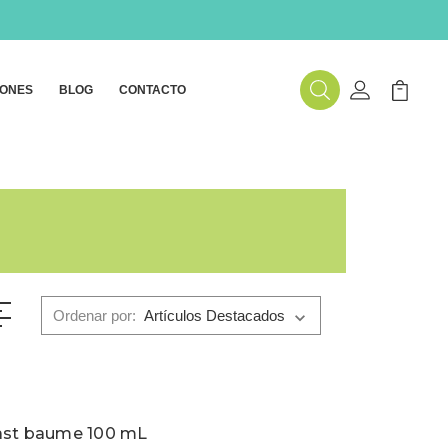
ONES
BLOG
CONTACTO
Buscar
Mi Cuenta
Mi Carr
Ordenar por:
last baume 100 mL