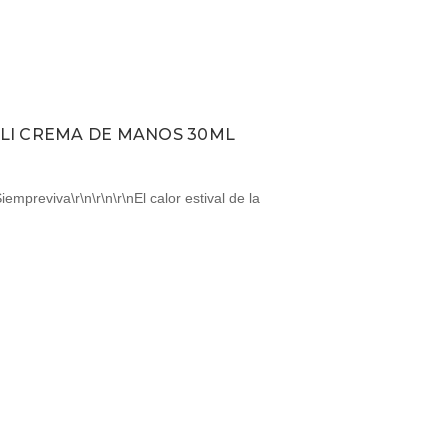
LI CREMA DE MANOS 30ML
iempreviva\r\n\r\n\r\nEl calor estival de la