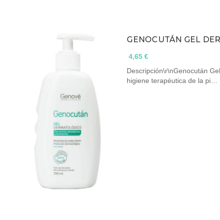
4,65 €
Descripción\r\nGenocután Gel 
higiene terapéutica de la pi…