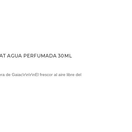
AT AGUA PERFUMADA 30ML
de Gaiac\r\n\r\nEl frescor al aire libre del