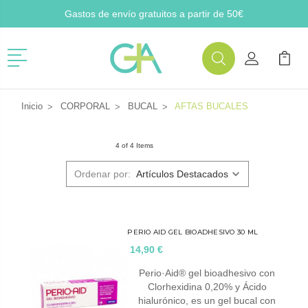
Gastos de envío gratuitos a partir de 50€
Menú
Buscar
Mi Cuenta
Mi Ca
Buscar
Inicio
CORPORAL
BUCAL
AFTAS BUCALES
4 of 4 Items
Ordenar por:
PERIO AID GEL BIOADHESIVO 30 ML
14,90 €
Perio·Aid® gel bioadhesivo con
Clorhexidina 0,20% y Ácido
hialurónico, es un gel bucal con