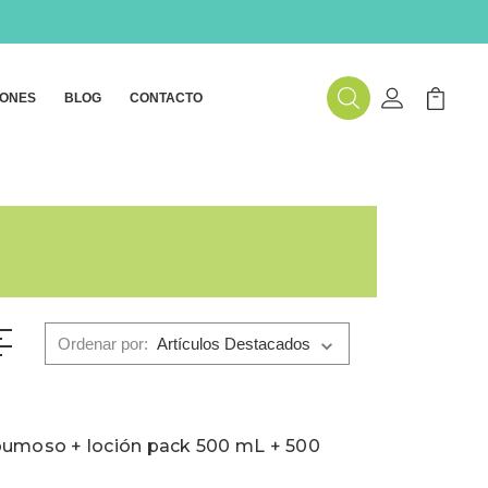
ONES
BLOG
CONTACTO
Buscar
Mi Cuenta
Mi Carr
Ordenar por:
pumoso + loción pack 500 mL + 500