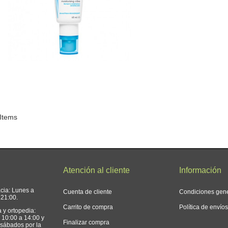
 Items
Atención al cliente
Información
acia: Lunes a
Cuenta de cliente
Condiciones gen
 21:00.
Carrito de compra
Política de envío
a y ortopedia:
 10:00 a 14:00 y
Finalizar compra
 sábados por la