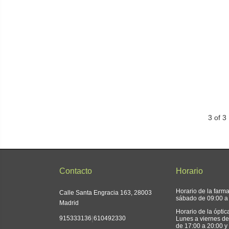
3 of 3
Contacto
Horario
Horario de la farm
Calle Santa Engracia 163, 28003
sábado de 09:00 a
Madrid
Horario de la óptic
|
915333136
610492330
Lunes a viernes de
de 17:00 a 20:00 y