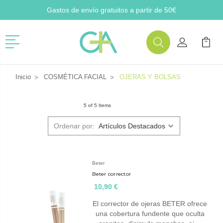
Gastos de envío gratuitos a partir de 50€
Menú
Buscar
Mi Cuenta
Mi Ca
Buscar
Inicio
COSMÉTICA FACIAL
OJERAS Y BOLSAS
5 of 5 Items
Ordenar por:
Beter
Beter corrector
10,90 €
El corrector de ojeras BETER ofrece
una cobertura fundente que oculta