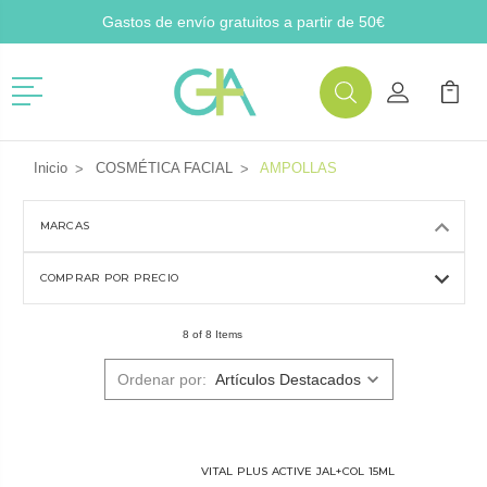
Gastos de envío gratuitos a partir de 50€
Menú
Buscar
Mi Cuenta
Mi Ca
Buscar
Inicio
COSMÉTICA FACIAL
AMPOLLAS
MARCAS
COMPRAR POR PRECIO
8 of 8 Items
Ordenar por:
VITAL PLUS ACTIVE JAL+COL 15ML