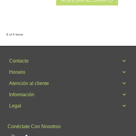
AGREGAR AL CARRITO
8 of 8 Items
Contacto
Horario
Atención al cliente
Información
Legal
Conéctate Con Nosotros